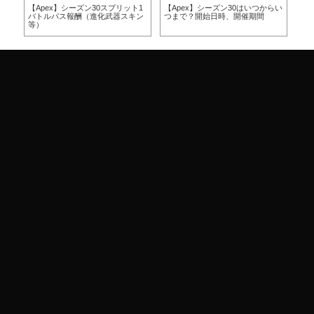
方
【Apex】シーズン30スプリット1
【Apex】シーズン30はいつからい
【A
バトルパス報酬（進化武器スキン
つまで？開始日時、開催期間
つ
等）