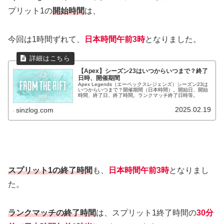
プリット1の
開始時間
は、
今回は1時間ずれて、
日本時間午前3時
となりました。
【Apex】シーズン23はいつからいつまで？終了
日時、開催期間
Apex Legends（エーペックスレジェンズ）シーズン23は
いつからいつまで？開催期間（日本時間）。開始日、開始
時間、終了日、終了時間。ランクマッチ終了日時等。
2025.02.19
sinzlog.com
スプリット1の終了時間
も、
日本時間午前3時
となりまし
た。
ランクマッチ
の終了時間
は、スプリット1終了時間の
30分