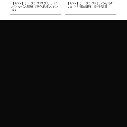
方
【Apex】シーズン30スプリット1
【Apex】シーズン30はいつからい
【A
バトルパス報酬（進化武器スキン
つまで？開始日時、開催期間
つ
等）