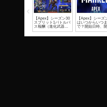
UST】裸体のモ
【Apex】シーズン30
【Apex】シーズン
ク設定方法（PC
スプリット1バトルパ
はいつからいつ
ゲーム）
ス報酬（進化武器ス
で？開始日時、
キン等）
期間