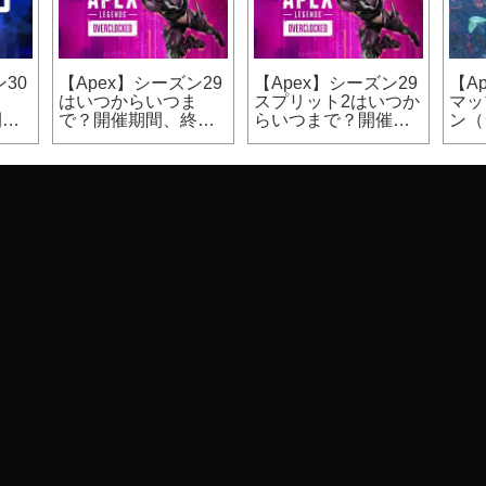
30
【Apex】シーズン29
【Apex】シーズン29
【A
ま
はいつからいつま
スプリット2はいつか
マッ
開催
で？開催期間、終了
らいつまで？開催期
ン（
日時
間
カジ