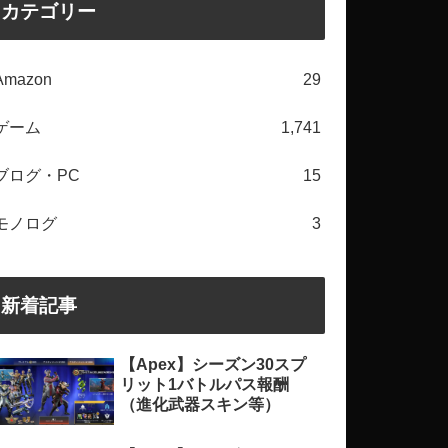
カテゴリー
Amazon
29
ゲーム
1,741
ブログ・PC
15
モノログ
3
新着記事
【Apex】シーズン30スプ
リット1バトルパス報酬
（進化武器スキン等）