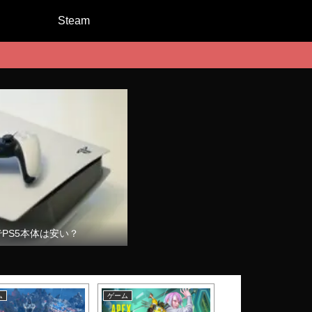
Steam
でPS5本体は安い？
ム
ゲーム
ゲーム