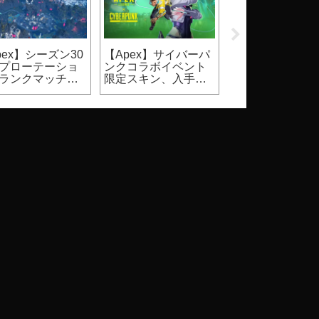
pex】シーズン30
【Apex】サイバーパ
【2026】
プローテーショ
ンクコラボイベント
Steam『DbD』
ランクマッチ、
限定スキン、入手方
ールはいつ？価
ュアルマッチ）
法
割引率等（Dead 
Daylight）