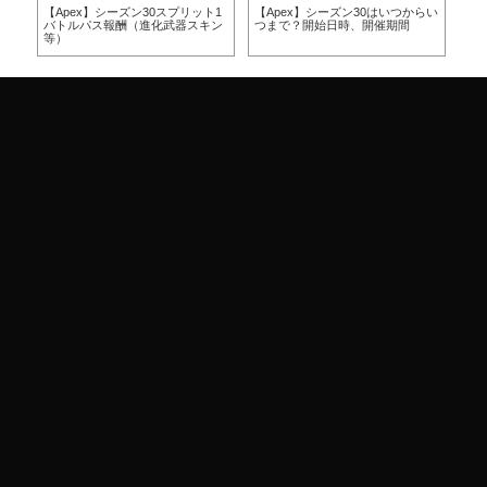
方
【Apex】シーズン30スプリット1
【Apex】シーズン30はいつからい
【A
バトルパス報酬（進化武器スキン
つまで？開始日時、開催期間
つ
等）