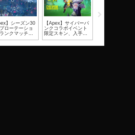
pex】シーズン30
【Apex】サイバーパ
【2026】
プローテーショ
ンクコラボイベント
Steam『DbD』
ランクマッチ、
限定スキン、入手方
ールはいつ？価
ュアルマッチ）
法
割引率等（Dead 
Daylight）