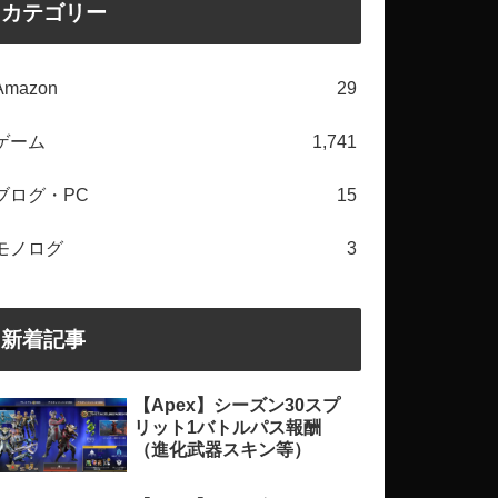
カテゴリー
Amazon
29
ゲーム
1,741
ブログ・PC
15
モノログ
3
新着記事
【Apex】シーズン30スプ
リット1バトルパス報酬
（進化武器スキン等）