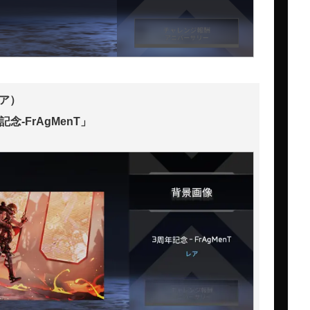
レア）
念-FrAgMenT」