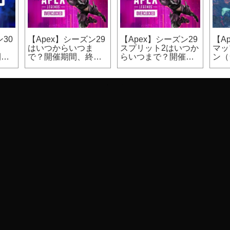
30
【Apex】シーズン29
【Apex】シーズン29
【A
ま
はいつからいつま
スプリット2はいつか
マッ
開催
で？開催期間、終了
らいつまで？開催期
ン（
日時
間
カジ