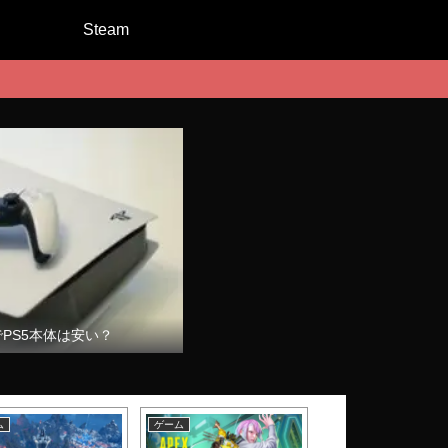
Steam
でPS5本体は安い？
ム
ゲーム
ゲーム