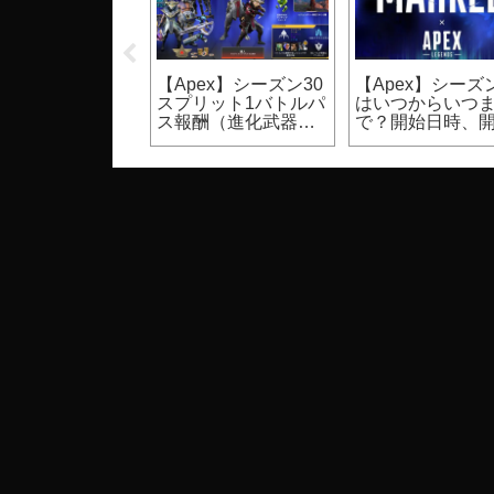
UST】裸体のモ
【Apex】シーズン30
【Apex】シーズン
ク設定方法（PC
スプリット1バトルパ
はいつからいつ
ゲーム）
ス報酬（進化武器ス
で？開始日時、
キン等）
期間