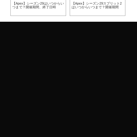
らい
【Apex】シーズン29はいつからい
【Apex】シーズン29スプリット2
【A
つまで？開催期間、終了日時
はいつからいつまで？開催期間
ー
ア