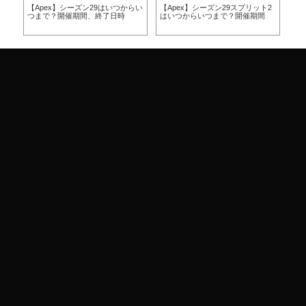
らい
【Apex】シーズン29はいつからい
【Apex】シーズン29スプリット2
【A
つまで？開催期間、終了日時
はいつからいつまで？開催期間
ー
ア