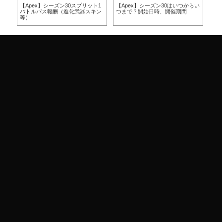
方
【Apex】シーズン30スプリット1
【Apex】シーズン30はいつからい
【A
バトルパス報酬（進化武器スキン
つまで？開始日時、開催期間
つ
等）