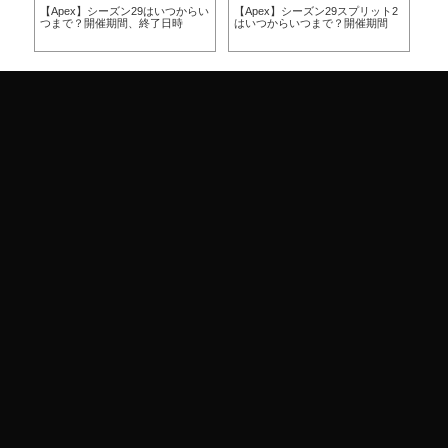
らい
【Apex】シーズン29はいつからい
【Apex】シーズン29スプリット2
【A
つまで？開催期間、終了日時
はいつからいつまで？開催期間
ー
ア