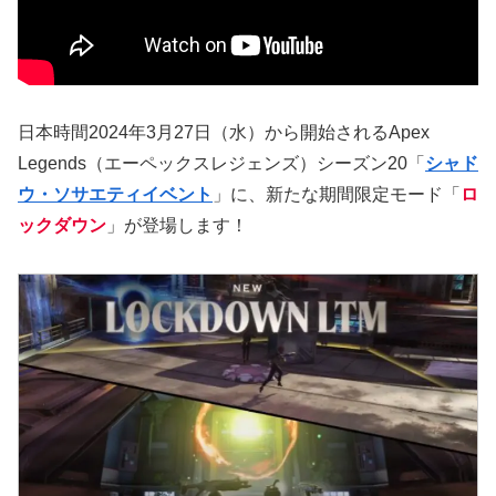
日本時間2024年3月27日（水）から開始されるApex
Legends（エーペックスレジェンズ）シーズン20「
シャド
ウ・ソサエティイベント
」に、新たな期間限定モード「
ロ
ックダウン
」が登場します！