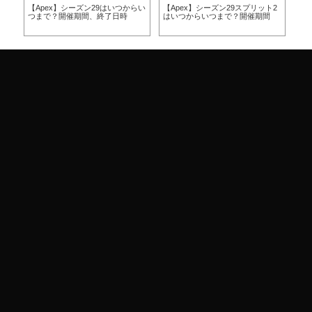
らい
【Apex】シーズン29はいつからい
【Apex】シーズン29スプリット2
【A
つまで？開催期間、終了日時
はいつからいつまで？開催期間
ー
ア