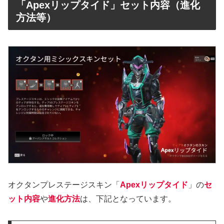
「Apexリップタイド」セット内容（進化
方法等）
オクタンプレステージスキン「
Apexリップタイド
」の
セ
ット内容
や
進化方法
は、下記となっています。