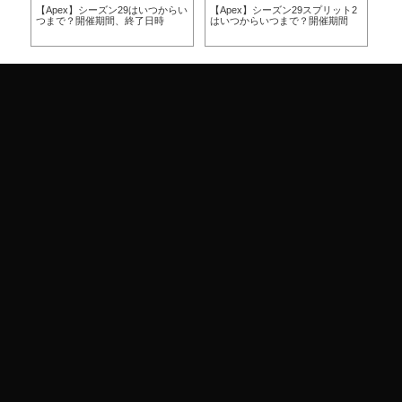
らい
【Apex】シーズン29はいつからい
【Apex】シーズン29スプリット2
【A
つまで？開催期間、終了日時
はいつからいつまで？開催期間
ー
ア