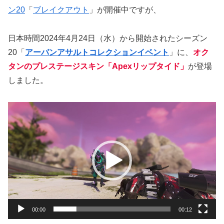
ン20
「
ブレイクアウト
」が開催中ですが、
日本時間2024年4月24日（水）から開始されたシーズン
20「
アーバンアサルトコレクションイベント
」に、
オク
タンのプレステージスキン「Apexリップタイド」
が登場
しました。
動
画
プ
レ
ー
ヤ
ー
00:00
00:12