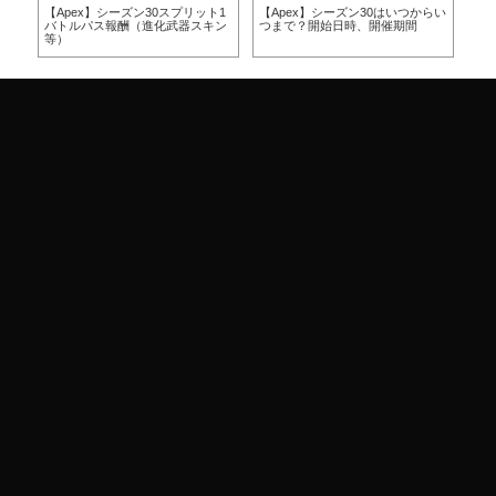
方
【Apex】シーズン30スプリット1
【Apex】シーズン30はいつからい
【A
バトルパス報酬（進化武器スキン
つまで？開始日時、開催期間
つ
等）