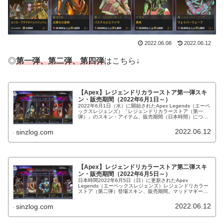
2022.06.08
2022.06.12
◎
第一弾、第二弾、第四弾
はこちら↓
【Apex】レジェンドリカラーストア第一弾スキ
ン・販売期間（2022年6月1日～）
2022年6月1日（水）に開始されたApex Legends（エーペ
ックスレジェンズ）「レジェンドリカラーストア（第一
弾）」のスキン・アイテム、販売期間（日本時間）につい
て紹介します。ブラッドハウンド色違い「ロリカ・プラマ
タ」初登場！
2022.06.12
sinzlog.com
【Apex】レジェンドリカラーストア第二弾スキ
ン・販売期間（2022年6月5日～）
日本時間2022年6月5日（日）に更新されたApex
Legends（エーペックスレジェンズ）レジェンドリカラー
ストア（第二弾）登場スキン、販売期間。マッドマギー色
違い「無法者」他、「ウェーブレーサー」「予備の促進
剤」「チェリーボム」再販。
2022.06.12
sinzlog.com