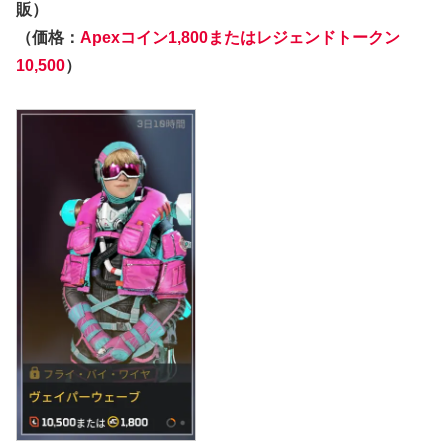
販）
（価格：
Apexコイン1,800またはレジェンドトークン
10,500
）