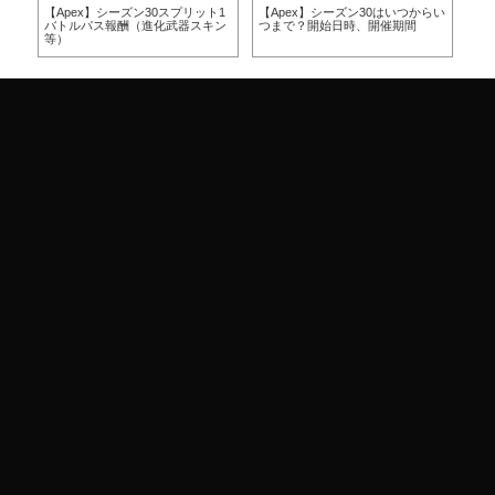
方
【Apex】シーズン30スプリット1
【Apex】シーズン30はいつからい
【A
バトルパス報酬（進化武器スキン
つまで？開始日時、開催期間
つ
等）