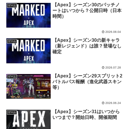
【Apex】シーズン30のパッチノ
ゲーム
ートはいつから？公開日時（日本
時間）
2026.08.04
【Apex】シーズン30の新キャラ
ゲーム
（新レジェンド）は誰？登場なし
確定
2026.07.28
【Apex】シーズン29スプリット2
ゲーム
バトルパス報酬（進化武器スキン
等）
2026.06.24
【Apex】シーズン31はいつから
ゲーム
いつまで？開始日時、開催期間