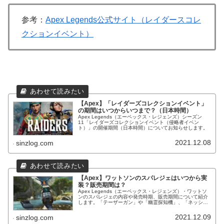
参考：
Apex Legends公式サイト（レイダースコレ
クションイベント）
【Apex】「レイダーズコレクションイベント」
の期間はいつからいつまで？（日本時間）
Apex Legends（エーペックス・レジェンズ）シーズン
11「レイダーズコレクションイベント（侵略者イベン
ト）」の開催期間（日本時間）についてお知らせします。
2021.12.08
sinzlog.com
【Apex】ワットソンのスパレジェはいつから実
装？販売期間は？
Apex Legends（エーペックス・レジェンズ）・ワットソ
ンのスパレジェの内容や発売時期、販売期間について紹介
します。「テーザーガン」や「幽霊探知機」、「ネッシー
たまごっち」などが気になる方へ。（レイダーズコレクシ
ョンイベントに登場！）
2021.12.09
sinzlog.com