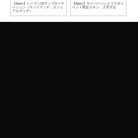
ト2
【Apex】シーズン30マップローテ
【Apex】サイバーパンクコラボイ
【2
ーション（ランクマッチ、カジュ
ベント限定スキン、入手方法
はい
アルマッチ）
by 