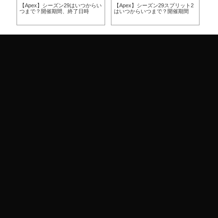
らい
【Apex】シーズン29はいつからい
【Apex】シーズン29スプリット2
【A
つまで？開催期間、終了日時
はいつからいつまで？開催期間
ー
ア