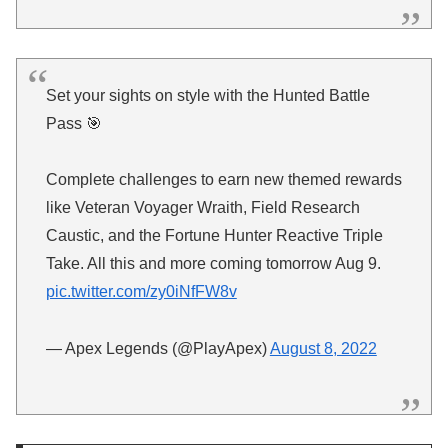
Set your sights on style with the Hunted Battle
Pass 🎯
Complete challenges to earn new themed rewards
like Veteran Voyager Wraith, Field Research
Caustic, and the Fortune Hunter Reactive Triple
Take. All this and more coming tomorrow Aug 9.
pic.twitter.com/zy0iNfFW8v
— Apex Legends (@PlayApex)
August 8, 2022