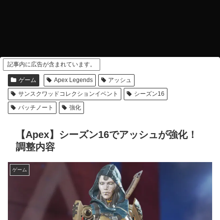
記事内に広告が含まれています。
ゲーム
Apex Legends
アッシュ
サンスクワッドコレクションイベント
シーズン16
パッチノート
強化
【Apex】シーズン16でアッシュが強化！
調整内容
ゲーム