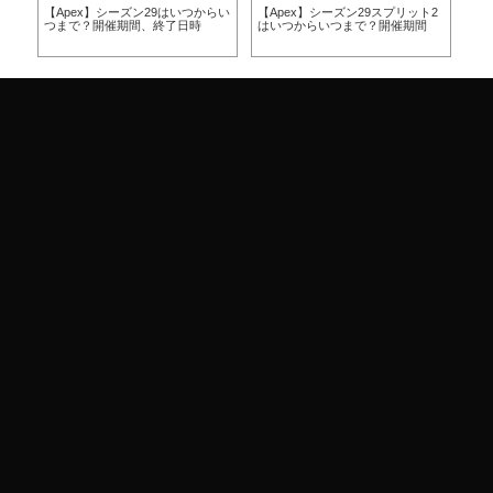
らい
【Apex】シーズン29はいつからい
【Apex】シーズン29スプリット2
【A
つまで？開催期間、終了日時
はいつからいつまで？開催期間
ー
ア