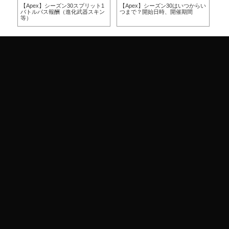
方
【Apex】シーズン30スプリット1
【Apex】シーズン30はいつからい
【A
バトルパス報酬（進化武器スキン
つまで？開始日時、開催期間
つ
等）