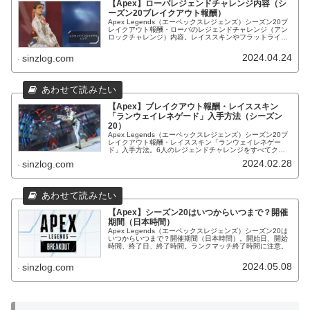
【Apex】ローバレジェンドチャレンジ内容（シ
ーズン20ブレイクアウト報酬）
Apex Legends（エーペックスレジェンズ）シーズン20ブ
レイクアウト報酬・ローバのレジェンドチャレンジ（アン
ロックチャレンジ）内容。レイススキンやフラットライン
進化武器スキン入手にはクリアが必須！
2024.04.24
sinzlog.com
【Apex】ブレイクアウト報酬・レイススキン
「ランウェイレネゲード」入手方法（シーズン
20）
Apex Legends（エーペックスレジェンズ）シーズン20ブ
レイクアウト報酬・レイススキン「ランウェイレネゲー
ド」入手方法。6人のレジェンドチャレンジをすべてクリ
アで入手可能！
2024.02.28
sinzlog.com
【Apex】シーズン20はいつからいつまで？開催
期間（日本時間）
Apex Legends（エーペックスレジェンズ）シーズン20は
いつからいつまで？開催期間（日本時間）。開始日、開始
時間、終了日、終了時間。ランクマッチ終了時間に注意。
2024.05.08
sinzlog.com