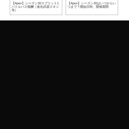
方
【Apex】シーズン30スプリット1
【Apex】シーズン30はいつからい
【A
バトルパス報酬（進化武器スキン
つまで？開始日時、開催期間
つ
等）