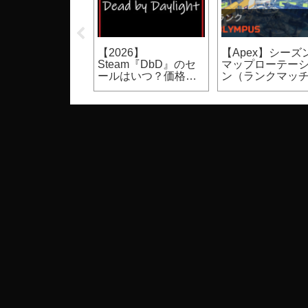
pex】サイバーパ
【2026】
【Apex】シーズン
コラボイベント
Steam『DbD』のセ
マップローテー
スキン、入手方
ールはいつ？価格・
ン（ランクマッ
割引率等（Dead by
カジュアルマッ
Daylight）
変更あり