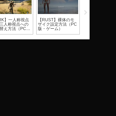
RK】一人称視点
【RUST】裸体のモ
【Apex】シーズ
三人称視点への
ザイク設定方法（PC
スプリット1バ
替え方法（PC
版・ゲーム）
ス報酬（進化武
キン等）