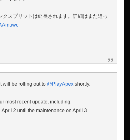
ンクスプリットは延長されます。詳細はまた追っ
yaAAmuwc
will be rolling out to
@PlayApex
shortly.
ur most recent update, including:
 April 2 until the maintenance on April 3