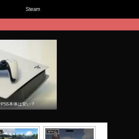
Steam
でPS5本体は安い？
ム
ゲーム
ゲーム