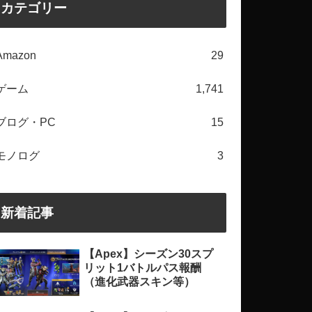
カテゴリー
Amazon
29
ゲーム
1,741
ブログ・PC
15
モノログ
3
新着記事
【Apex】シーズン30スプ
リット1バトルパス報酬
（進化武器スキン等）