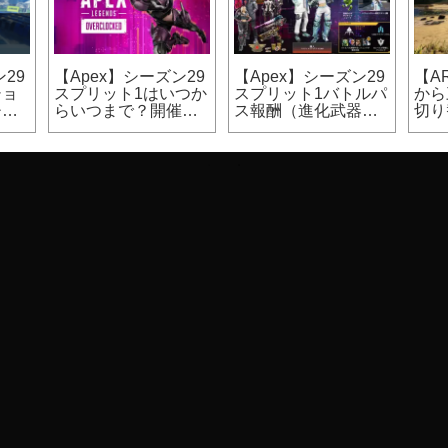
29
【Apex】シーズン29
【Apex】シーズン29
【A
ショ
スプリット1はいつか
スプリット1バトルパ
から
チ、
らいつまで？開催期
ス報酬（進化武器ス
切り
チ）
間
キン等）
版）