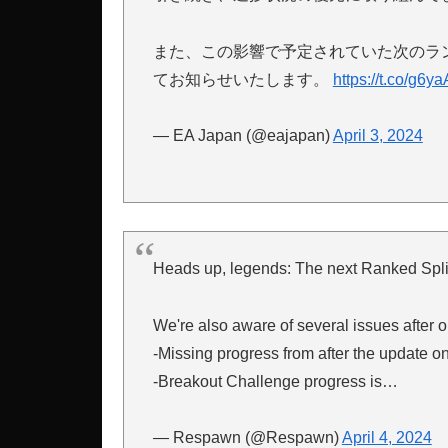
また、この影響で予定されていた次のラ
てお知らせいたします。
https://t.co/g6
— EA Japan (@eajapan)
April 3, 2024
Heads up, legends: The next Ranked Split 
We're also aware of several issues after o
-Missing progress from after the update on
-Breakout Challenge progress is…
— Respawn (@Respawn)
April 4, 2024