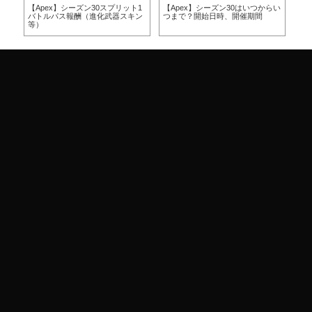
方
【Apex】シーズン30スプリット1
【Apex】シーズン30はいつからい
【A
バトルパス報酬（進化武器スキン
つまで？開始日時、開催期間
つ
等）