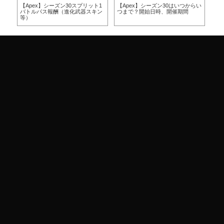
方
【Apex】シーズン30スプリット1
【Apex】シーズン30はいつからい
【A
バトルパス報酬（進化武器スキン
つまで？開始日時、開催期間
つ
等）