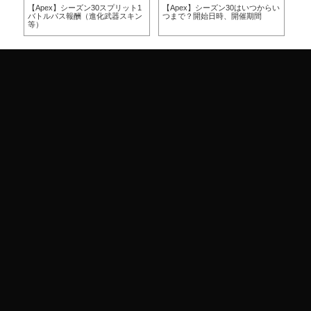
方
【Apex】シーズン30スプリット1
【Apex】シーズン30はいつからい
【A
バトルパス報酬（進化武器スキン
つまで？開始日時、開催期間
つ
等）