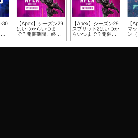
30
【Apex】シーズン29
【Apex】シーズン29
【A
ま
はいつからいつま
スプリット2はいつか
マッ
開催
で？開催期間、終了
らいつまで？開催期
ン（
日時
間
カジ