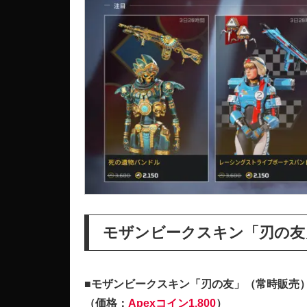
モザンビークスキン「刃の友
■モザンビークスキン「刃の友」（常時販売
（価格：
Apexコイン1,800
）