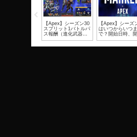
UST】裸体のモ
【Apex】シーズン30
【Apex】シーズン
ク設定方法（PC
スプリット1バトルパ
はいつからいつ
ゲーム）
ス報酬（進化武器ス
で？開始日時、
キン等）
期間