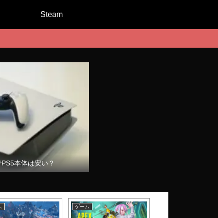
Steam
でPS5本体は安い？
ム
ゲーム
ゲーム