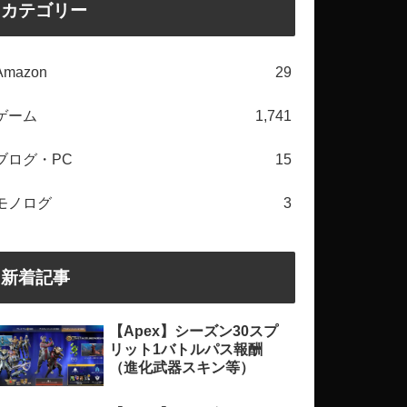
カテゴリー
Amazon
29
ゲーム
1,741
ブログ・PC
15
モノログ
3
新着記事
【Apex】シーズン30スプ
リット1バトルパス報酬
（進化武器スキン等）