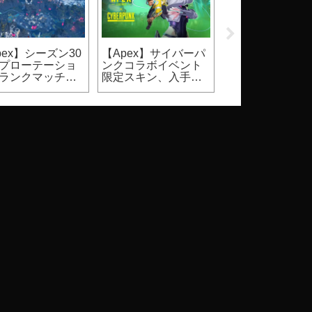
pex】シーズン30
【Apex】サイバーパ
【2026】
プローテーショ
ンクコラボイベント
Steam『DbD』
ランクマッチ、
限定スキン、入手方
ールはいつ？価
ュアルマッチ）
法
割引率等（Dead 
Daylight）