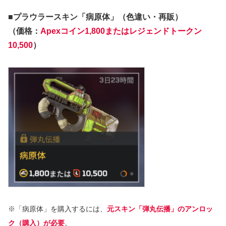
■プラウラースキン「病原体」（色違い・再販）
（価格：
Apexコイン1,800またはレジェンドトークン
10,500
）
※「病原体」を購入するには、
元スキン「弾丸伝播」のアンロッ
ク（購入）が必要
。