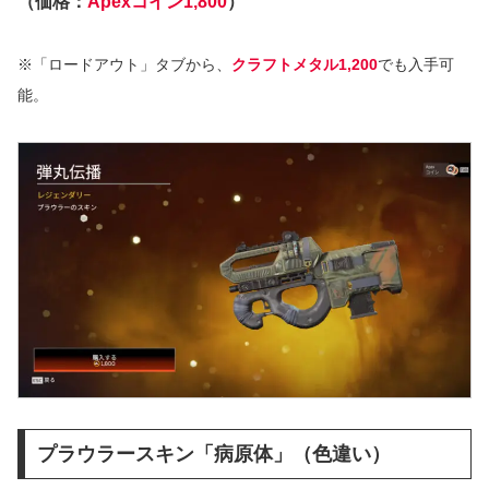
（価格：
Apexコイン1,800
）
※「ロードアウト」タブから、
クラフトメタル1,200
でも入手可
能。
プラウラースキン「病原体」（色違い）