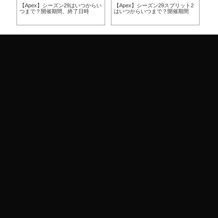
らい
【Apex】シーズン29はいつからい
【Apex】シーズン29スプリット2
【A
つまで？開催期間、終了日時
はいつからいつまで？開催期間
ー
ア