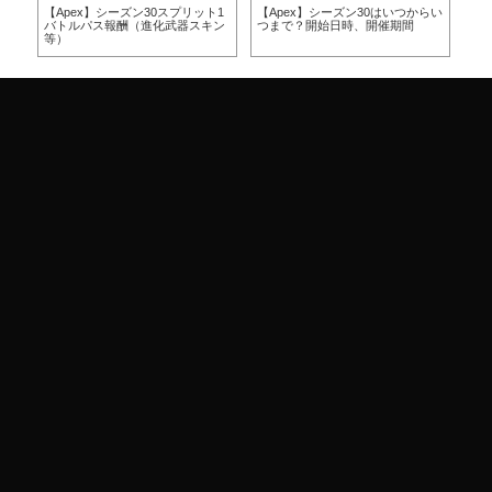
方
【Apex】シーズン30スプリット1
【Apex】シーズン30はいつからい
【A
バトルパス報酬（進化武器スキン
つまで？開始日時、開催期間
つ
等）