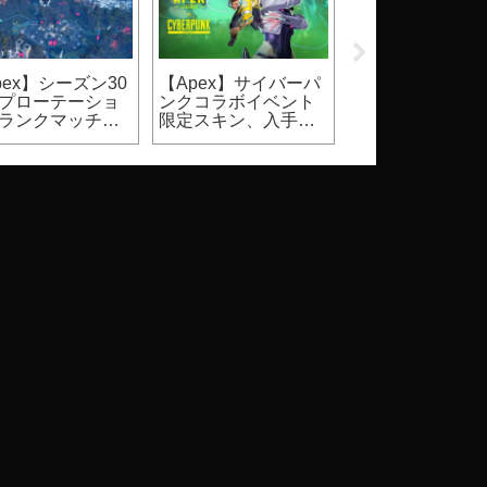
pex】シーズン30
【Apex】サイバーパ
【2026】
プローテーショ
ンクコラボイベント
Steam『DbD』
ランクマッチ、
限定スキン、入手方
ールはいつ？価
ュアルマッチ）
法
割引率等（Dead 
Daylight）