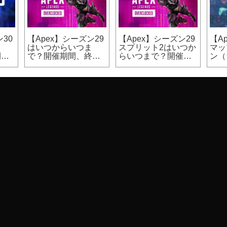
30
【Apex】シーズン29
【Apex】シーズン29
【A
ま
はいつからいつま
スプリット2はいつか
マッ
開催
で？開催期間、終了
らいつまで？開催期
ン（
日時
間
カジ