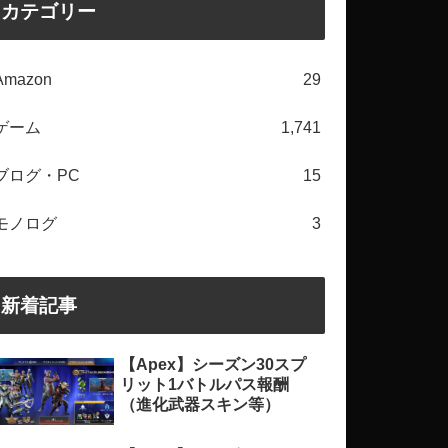
カテゴリー
Amazon
29
ゲーム
1,741
ブログ・PC
15
モノログ
3
新着記事
【Apex】シーズン30スプ
リット1バトルパス報酬
（進化武器スキン等）