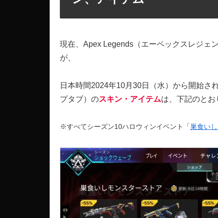
現在、Apex Legends（エーペックスレジェ
が、
日本時間2024年10月30日（水）から開始さ
プタブ）の
スキン・アイテム
は、下記のとお
※すべてシーズン10ハロウィンイベント「
巣食いし