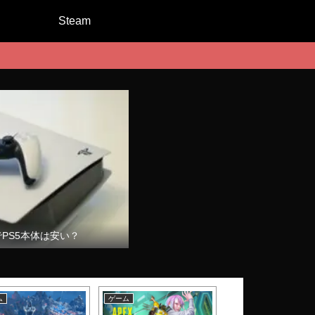
Steam
でPS5本体は安い？
ム
ゲーム
ゲーム