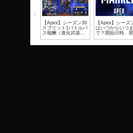
UST】裸体のモ
【Apex】シーズン30
【Apex】シーズン
ク設定方法（PC
スプリット1バトルパ
はいつからいつ
ゲーム）
ス報酬（進化武器ス
で？開始日時、
キン等）
期間