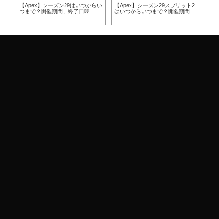
x】シーズン29はいつからい
【Apex】シーズン29スプリット2
【Apex】シーズン3
開催期間、終了日時
はいつからいつまで？開催期間
ーション（ランクマ
アルマッチ）