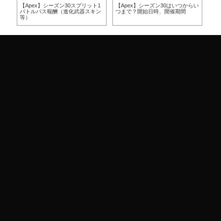
方
【Apex】シーズン30スプリット1
【Apex】シーズン30はいつからい
【A
バトルパス報酬（進化武器スキン
つまで？開始日時、開催期間
つ
等）