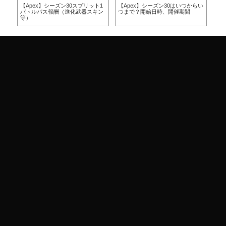
方
【Apex】シーズン30スプリット1
【Apex】シーズン30はいつからい
【A
バトルパス報酬（進化武器スキン
つまで？開始日時、開催期間
つ
等）