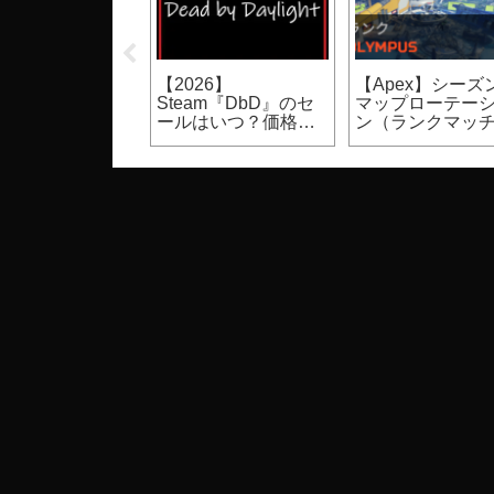
UST】裸体のモ
【Apex】シーズン30
【Apex】シーズン
ク設定方法（PC
スプリット1バトルパ
はいつからいつ
ゲーム）
ス報酬（進化武器ス
で？開始日時、
キン等）
期間