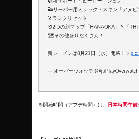
🚀新サポート・ヒーロー「ジュノ」
🏜リーパー用ミシック・スキン「アヌビ
🏅ランクリセット
🌸2つの新マップ「HANAOKA」と「THRO
🗺その他盛りだくさん！
新シーズンは8月21日（水）開幕！✨
pic
— オーバーウォッチ (@jpPlayOverwatch
※開始時間（アプデ時間）は、
日本時間午前