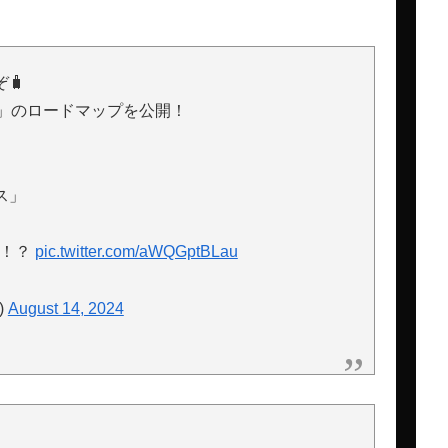
🧳
ズ」のロードマップを公開！
ス」
も！？
pic.twitter.com/aWQGptBLau
)
August 14, 2024