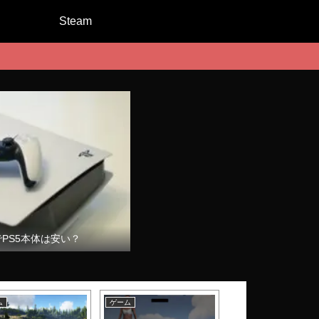
Steam
でPS5本体は安い？
ム
ゲーム
ゲーム