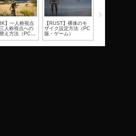
pex】シーズン30
【Apex】サイバーパ
【2026】
プローテーショ
ンクコラボイベント
Steam『DbD』
ランクマッチ、
限定スキン、入手方
ールはいつ？価
ュアルマッチ）
法
割引率等（Dead 
Daylight）