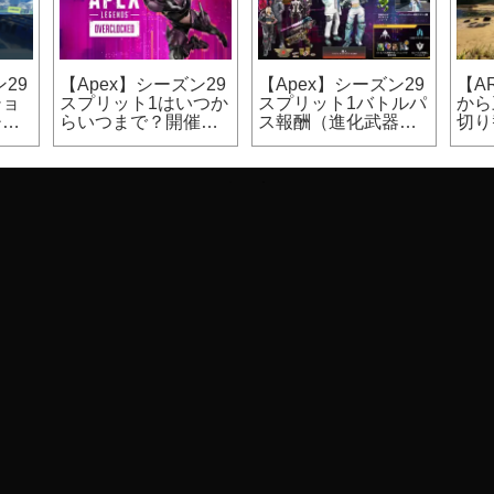
30
【Apex】シーズン29
【Apex】シーズン29
【A
ま
はいつからいつま
スプリット2はいつか
マッ
開催
で？開催期間、終了
らいつまで？開催期
ン（
日時
間
カジ