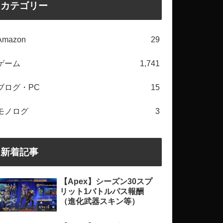
カテゴリー
Amazon
29
ゲーム
1,741
ブログ・PC
15
モノログ
3
新着記事
【Apex】シーズン30スプ
リット1バトルパス報酬
（進化武器スキン等）