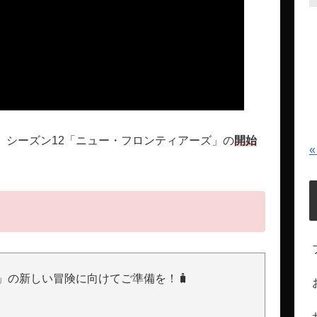
』シーズン12「ニュー・フロンティアーズ」の
開始
«
」の新しい冒険に向けてご準備を！🧳