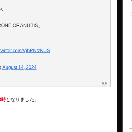
ス」
NE OF ANUBIS」
.twitter.com/VjbPNtzKUS
)
August 14, 2024
3時
となりました。