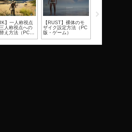
pex】シーズン30
【Apex】サイバーパ
【2026】
プローテーショ
ンクコラボイベント
Steam『DbD』
ランクマッチ、
限定スキン、入手方
ールはいつ？価
ュアルマッチ）
法
割引率等（Dead 
Daylight）