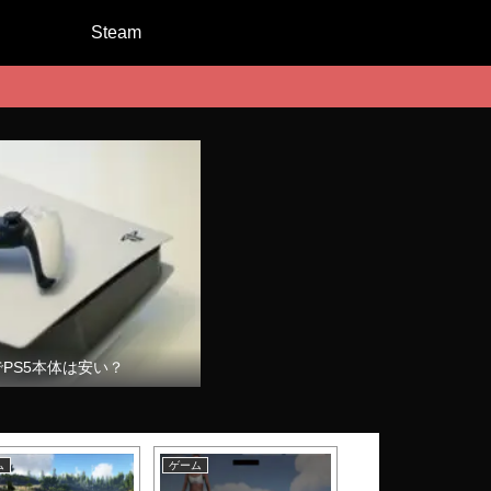
Steam
でPS5本体は安い？
ム
ゲーム
ゲーム