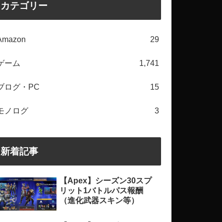
カテゴリー
Amazon
29
ゲーム
1,741
ブログ・PC
15
モノログ
3
新着記事
【Apex】シーズン30スプ
リット1バトルパス報酬
（進化武器スキン等）