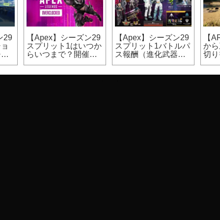
30
【Apex】シーズン29
【Apex】シーズン29
【A
ま
はいつからいつま
スプリット2はいつか
マッ
開催
で？開催期間、終了
らいつまで？開催期
ン（
日時
間
カジ