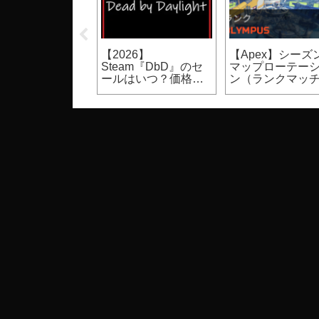
UST】裸体のモ
【Apex】シーズン30
【Apex】シーズン
ク設定方法（PC
スプリット1バトルパ
はいつからいつ
ゲーム）
ス報酬（進化武器ス
で？開始日時、
キン等）
期間