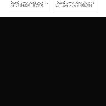
らい
【Apex】シーズン29はいつからい
【Apex】シーズン29スプリット2
【A
つまで？開催期間、終了日時
はいつからいつまで？開催期間
ー
ア