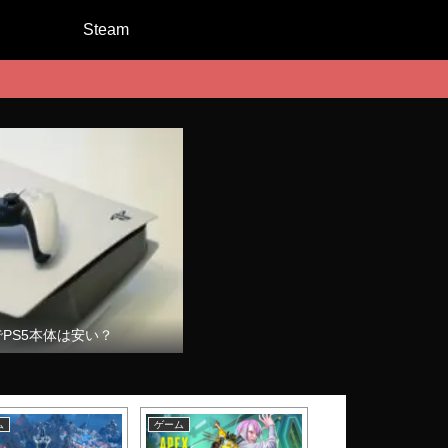
Steam
でPS5本体は安い？
ム
ゲーム
ゲーム