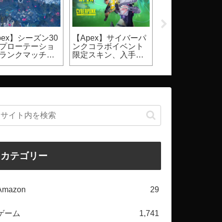
pex】シーズン30
【Apex】サイバーパ
【2026】
プローテーショ
ンクコラボイベント
Steam『DbD』
ランクマッチ、
限定スキン、入手方
ールはいつ？価
ュアルマッチ）
法
割引率等（Dead 
Daylight）
カテゴリー
Amazon
29
ゲーム
1,741