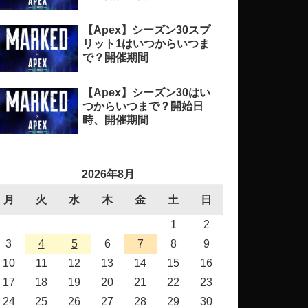
【Apex】シーズン30スプ
リット1はいつからいつま
で？開催期間
【Apex】シーズン30はい
つからいつまで？開始日
時、開催期間
2026年8月
月
火
水
木
金
土
日
1
2
3
4
5
6
7
8
9
10
11
12
13
14
15
16
17
18
19
20
21
22
23
24
25
26
27
28
29
30