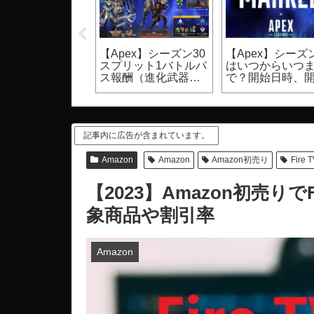
UST】裸体のモ
【Apex】シーズン30
【Apex】シーズン
ク設定方法（PC
スプリット1バトルパ
はいつからいつ
ゲーム）
ス報酬（進化武器ス
で？開始日時、
キン等）
期間
記事内に広告が含まれています。
Amazon
Amazon
Amazon初売り
Fire T
【2023】Amazon初売りでF
象商品や割引率
Amazon