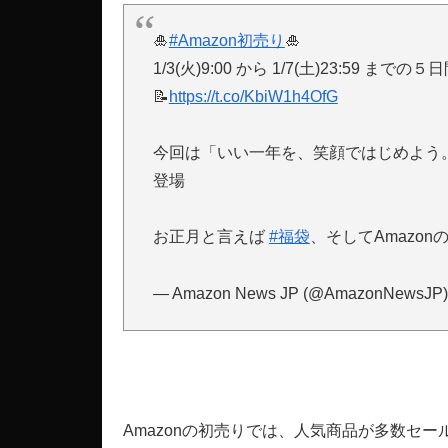
🎍
#Amazon初売り
🎍
1/3(火)9:00 から 1/7(土)23:59 までの
📝
https://t.co/KbiW1h4OfG
今回は「いい一年を、笑顔ではじめよう
登場
お正月と言えば
#福袋
、そしてAmazo
— Amazon News JP (@AmazonNewsJP
Amazonの初売りでは、人気商品が多数セ