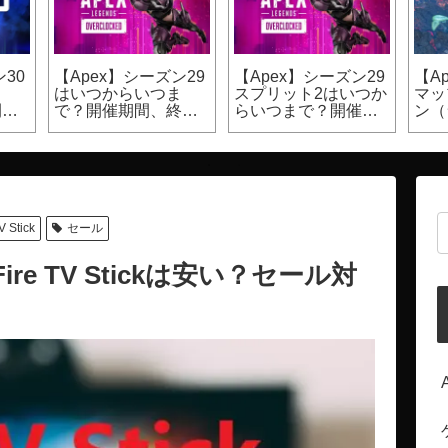
30
【Apex】シーズン29
【Apex】シーズン29
【A
ま
はいつからいつま
スプリット2はいつか
マッ
開催
で？開催期間、終了
らいつまで？開催期
ン（
日時
間
カジ
V Stick
セール
ire TV Stickは安い？セール対