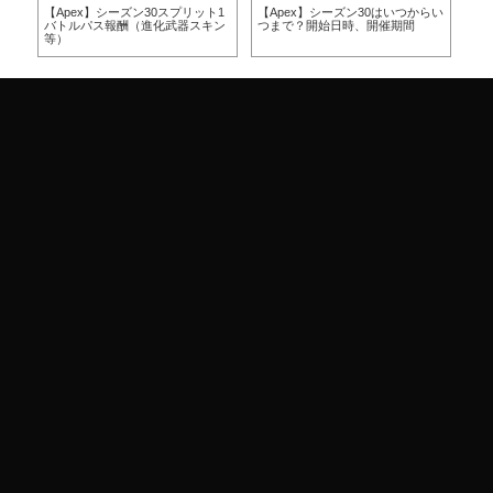
方
【Apex】シーズン30スプリット1
【Apex】シーズン30はいつからい
【A
バトルパス報酬（進化武器スキン
つまで？開始日時、開催期間
つ
等）