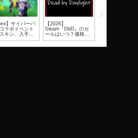
pex】サイバーパ
【2026】
【Apex】シーズ
コラボイベント
Steam『DbD』のセ
マップローテー
スキン、入手方
ールはいつ？価格・
ン（ランクマッ
割引率等（Dead by
カジュアルマッ
Daylight）
変更あり