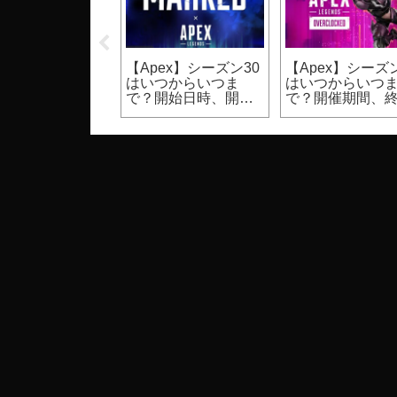
ム『RUST（ラ
【Apex】シーズン30
【Apex】シーズン
）』の日本語化
はいつからいつま
はいつからいつ
こで？（言語設
で？開始日時、開催
で？開催期間、
法）
期間
日時