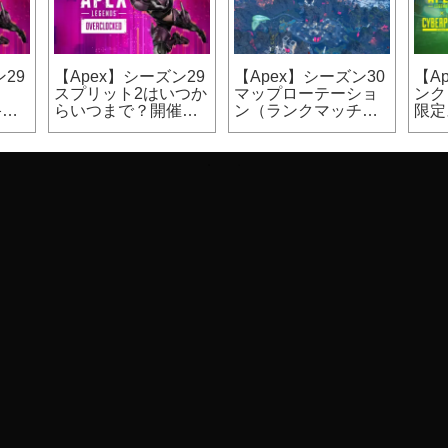
29
【Apex】シーズン29
【Apex】シーズン30
【A
ま
スプリット2はいつか
マップローテーショ
ンク
終了
らいつまで？開催期
ン（ランクマッチ、
限定
間
カジュアルマッチ）
法