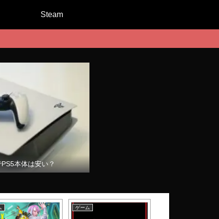
Steam
でPS5本体は安い？
ム
ゲーム
ゲーム