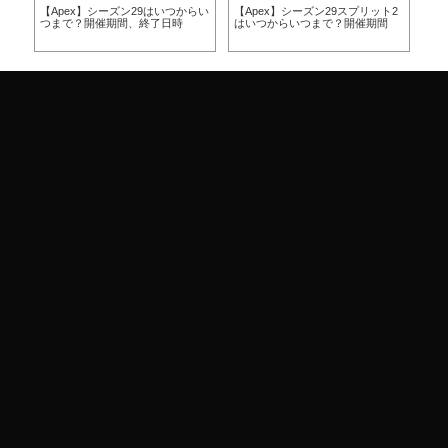
らい
【Apex】シーズン29はいつからい
【Apex】シーズン29スプリット2
【A
つまで？開催期間、終了日時
はいつからいつまで？開催期間
ー
ア