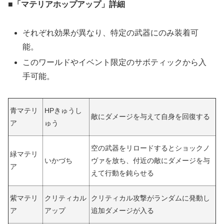
■「マテリアホップアップ」詳細
それぞれ効果が異なり、特定の武器にのみ装着可
能。
このワールドやイベント限定のサボティックから入
手可能。
青マテリ
HPきゅうし
敵にダメージを与えて自身を回復する
ア
ゅう
空の武器をリロードするとショックノ
緑マテリ
いかづち
ヴァを放ち、付近の敵にダメージを与
ア
えて行動を鈍らせる
紫マテリ
クリティカル
クリティカル攻撃がランダムに発動し
ア
アップ
追加ダメージが入る