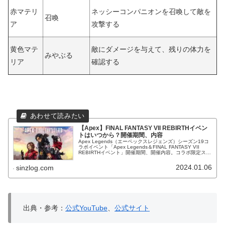
赤マテリ
ネッシーコンパニオンを召喚して敵を
召喚
ア
攻撃する
黄色マテ
敵にダメージを与えて、残りの体力を
みやぶる
リア
確認する
【Apex】FINAL FANTASY VII REBIRTHイベン
トはいつから？開催期間、内容
Apex Legends（エーペックスレジェンズ）シーズン19コ
ラボイベント「Apex Legends＆FINAL FANTASY VII
REBIRTHイベント」開催期間、開催内容。コラボ限定スキ
ンやスパレジェ「バスターソードR5」等が登場！
2024.01.06
sinzlog.com
出典・参考：
公式YouTube
、
公式サイト