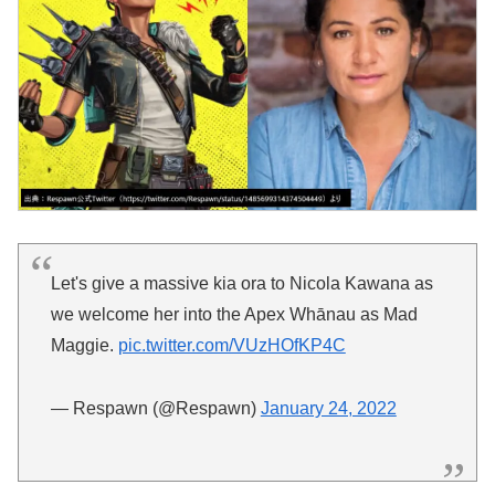
Let's give a massive kia ora to Nicola Kawana as
we welcome her into the Apex Whānau as Mad
Maggie.
pic.twitter.com/VUzHOfKP4C
— Respawn (@Respawn)
January 24, 2022