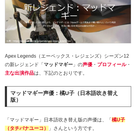
Apex Legends（エーペックス・レジェンズ）シーズン12
の新レジェンド「
マッドマギー
」の
声優
・
プロフィール
・
主な出演作品
は、下記のとおりです。
マッドマギー声優：橘U子（日本語吹き替え
版）
「マッドマギー」日本語吹き替え版の声優は、「
橘U子
（タチバナユーコ）
」さんという方です。