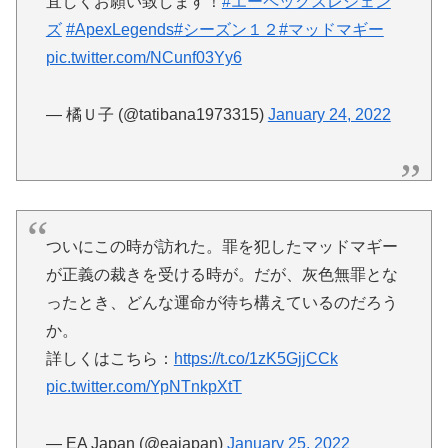
宜しくお願い致します！
#エーペックスレジェン
ズ
#ApexLegends
#シーズン１２
#マッドマギー
pic.twitter.com/NCunf03Yy6
— 橘Ｕ子 (@tatibana1973315)
January 24, 2022
ついにこの時が訪れた。罪を犯したマッドマギー
が正義の裁きを受ける時が。だが、灰色無罪とな
ったとき、どんな運命が待ち構えているのだろう
か。
詳しくはこちら：
https://t.co/1zK5GjjCCk
pic.twitter.com/YpNTnkpXtT
— EA Japan (@eajapan)
January 25, 2022