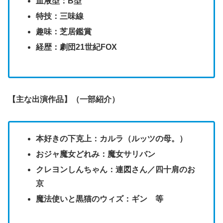
血液型：B型
特技：三味線
趣味：芝居鑑賞
経歴：劇団21世紀FOX
【主な出演作品】（一部紹介）
本好きの下克上：カルラ（ルッツの母。）
おジャ魔女どれみ：魔女サリバン
クレヨンしんちゃん：連図さん／四十肩のお
京
魔法使いと黒猫のウィズ：ギン 等