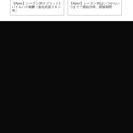
方
【Apex】シーズン30スプリット1
【Apex】シーズン30はいつからい
【A
バトルパス報酬（進化武器スキン
つまで？開始日時、開催期間
つ
等）