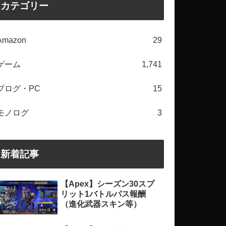
カテゴリー
Amazon
29
ゲーム
1,741
ブログ・PC
15
モノログ
3
新着記事
【Apex】シーズン30スプ
リット1バトルパス報酬
（進化武器スキン等）