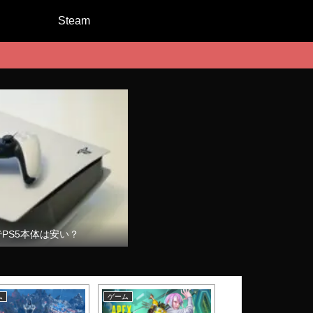
Steam
でPS5本体は安い？
ム
ゲーム
ゲーム