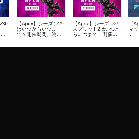
30
【Apex】シーズン29
【Apex】シーズン29
【A
ま
はいつからいつま
スプリット2はいつか
マッ
開催
で？開催期間、終了
らいつまで？開催期
ン（
日時
間
カジ