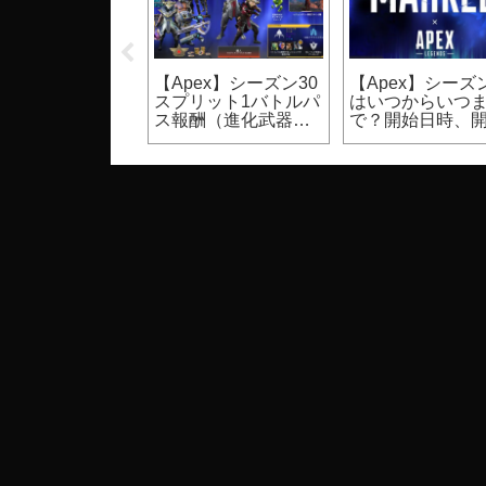
UST】裸体のモ
【Apex】シーズン30
【Apex】シーズン
ク設定方法（PC
スプリット1バトルパ
はいつからいつ
ゲーム）
ス報酬（進化武器ス
で？開始日時、
キン等）
期間