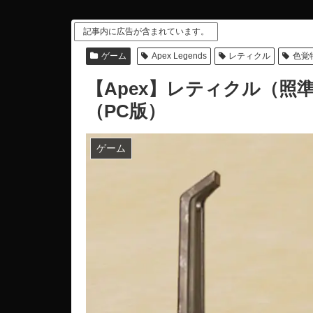
記事内に広告が含まれています。
ゲーム
Apex Legends
レティクル
色覚
【Apex】レティクル（照
（PC版）
ゲーム