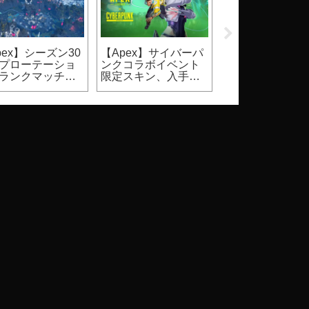
pex】シーズン30
【Apex】サイバーパ
【2026】
プローテーショ
ンクコラボイベント
Steam『DbD』
ランクマッチ、
限定スキン、入手方
ールはいつ？価
ュアルマッチ）
法
割引率等（Dead 
Daylight）