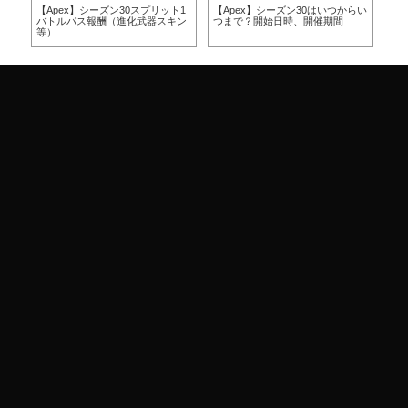
方
【Apex】シーズン30スプリット1
【Apex】シーズン30はいつからい
【A
バトルパス報酬（進化武器スキン
つまで？開始日時、開催期間
つ
等）