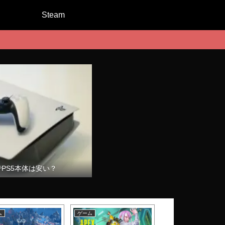
Steam
でPS5本体は安い？
ム
ゲーム
ゲーム