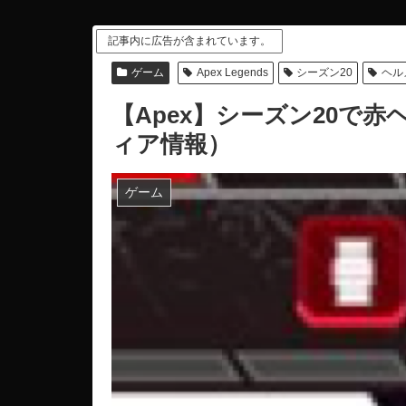
記事内に広告が含まれています。
ゲーム
Apex Legends
シーズン20
ヘル
【Apex】シーズン20で
ィア情報）
ゲーム