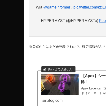
(via
@gameinformer
)
pic.twitter.com/kz
— HYPERMYST (@HYPERMYSTx)
Feb
※公式からはまだ未発表ですので、確定情報が入り
【Apex】シ
除！
Apex Lege
ド（アーマー）が
sinzlog.com