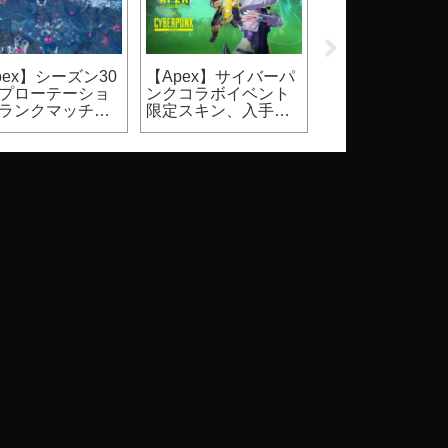
pex】シーズン30
【Apex】サイバーパ
【2026】
プローテーショ
ンクコラボイベント
Steam『DbD』
ランクマッチ、
限定スキン、入手方
ールはいつ？価
ュアルマッチ）
法
割引率等（Dead 
Daylight）