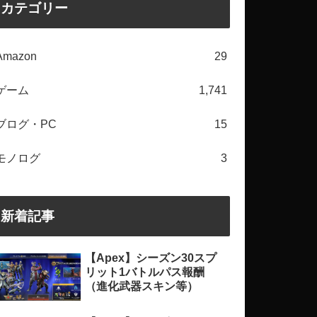
カテゴリー
Amazon
29
ゲーム
1,741
ブログ・PC
15
モノログ
3
新着記事
【Apex】シーズン30スプ
リット1バトルパス報酬
（進化武器スキン等）