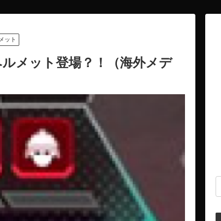
メット
赤ヘルメット登場？！（海外メデ