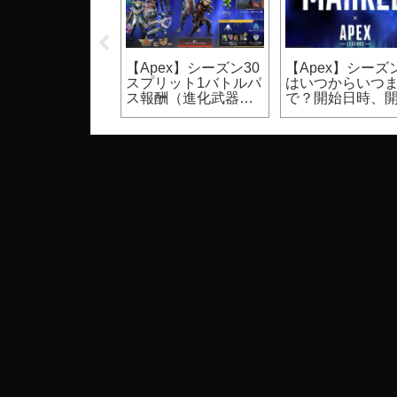
UST】裸体のモ
【Apex】シーズン30
【Apex】シーズン
ク設定方法（PC
スプリット1バトルパ
はいつからいつ
ゲーム）
ス報酬（進化武器ス
で？開始日時、
キン等）
期間