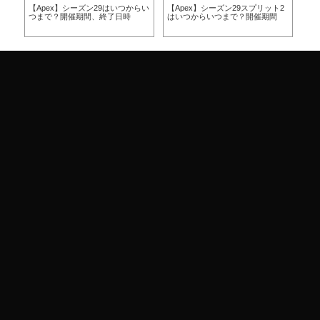
らい
【Apex】シーズン29はいつからい
【Apex】シーズン29スプリット2
【A
つまで？開催期間、終了日時
はいつからいつまで？開催期間
ー
ア