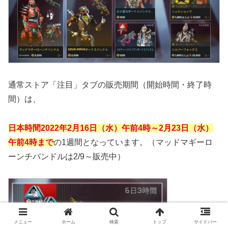
通常ストア「注目」タブの販売期間（開始時間・終了時
間）は、
日本時間2022年
2月16日（水）午前4時～2月23日（水）
午前4時まで
の1週間となっています。（マッドマギーロ
ーンチバンドルは2/9～販売中）
メニュー
ホーム
検索
トップ
サイドバー