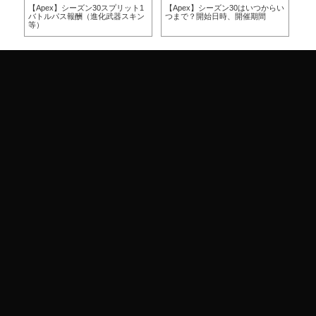
方
【Apex】シーズン30スプリット1
【Apex】シーズン30はいつからい
【A
バトルパス報酬（進化武器スキン
つまで？開始日時、開催期間
つ
等）