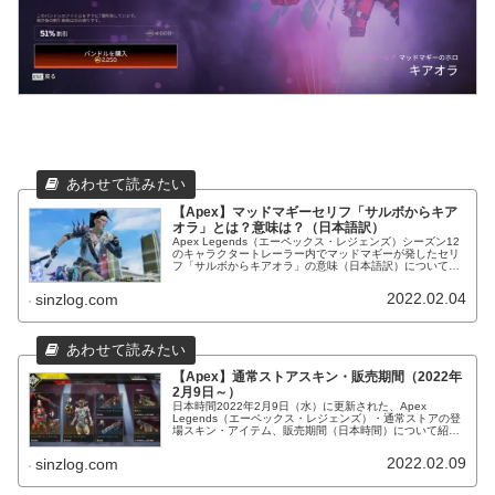
【Apex】マッドマギーセリフ「サルボからキア
オラ」とは？意味は？（日本語訳）
Apex Legends（エーペックス・レジェンズ）シーズン12
のキャラクタートレーラー内でマッドマギーが発したセリ
フ「サルボからキアオラ」の意味（日本語訳）について紹
介します。ニュージーランドのマオリ語が元となっている
ようです。
2022.02.04
sinzlog.com
【Apex】通常ストアスキン・販売期間（2022年
2月9日～）
日本時間2022年2月9日（水）に更新された、Apex
Legends（エーペックス・レジェンズ）・通常ストアの登
場スキン・アイテム、販売期間（日本時間）について紹介
します。マッドマギーローンチバンドル登場！色違い、再
販あり！
2022.02.09
sinzlog.com