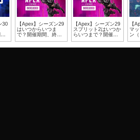
30
【Apex】シーズン29
【Apex】シーズン29
【A
ま
はいつからいつま
スプリット2はいつか
マッ
開催
で？開催期間、終了
らいつまで？開催期
ン（
日時
間
カジ