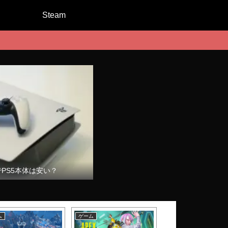
Steam
でPS5本体は安い？
ム
ゲーム
ゲーム