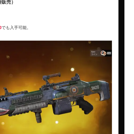
時販売）
0
でも入手可能。