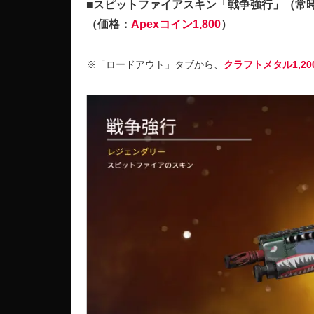
■スピットファイアスキン「戦争強行」（常
（価格：
Apexコイン1,800
）
※「ロードアウト」タブから、
クラフトメタル1,20