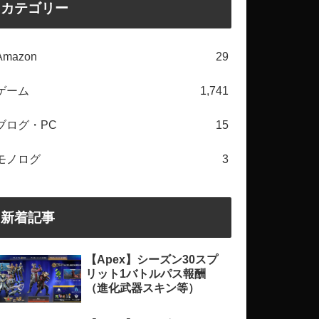
カテゴリー
Amazon
29
ゲーム
1,741
ブログ・PC
15
モノログ
3
新着記事
【Apex】シーズン30スプ
リット1バトルパス報酬
（進化武器スキン等）