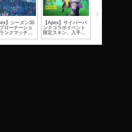
pex】シーズン30
【Apex】サイバーパ
【2026】
プローテーショ
ンクコラボイベント
Steam『DbD』
ランクマッチ、
限定スキン、入手方
ールはいつ？価
ュアルマッチ）
法
割引率等（Dead 
Daylight）