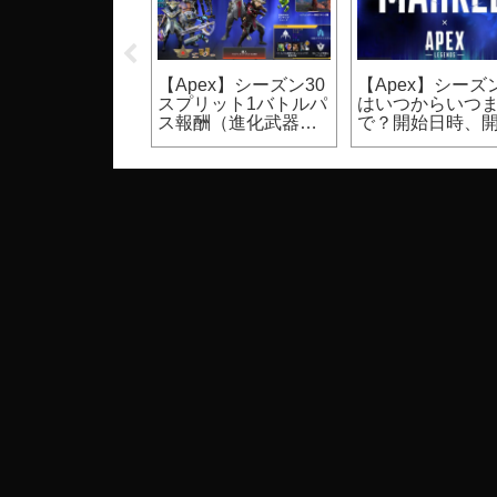
UST】裸体のモ
【Apex】シーズン30
【Apex】シーズン
ク設定方法（PC
スプリット1バトルパ
はいつからいつ
ゲーム）
ス報酬（進化武器ス
で？開始日時、
キン等）
期間