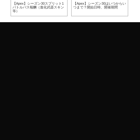
方
【Apex】シーズン30スプリット1
【Apex】シーズン30はいつからい
【A
バトルパス報酬（進化武器スキン
つまで？開始日時、開催期間
つ
等）