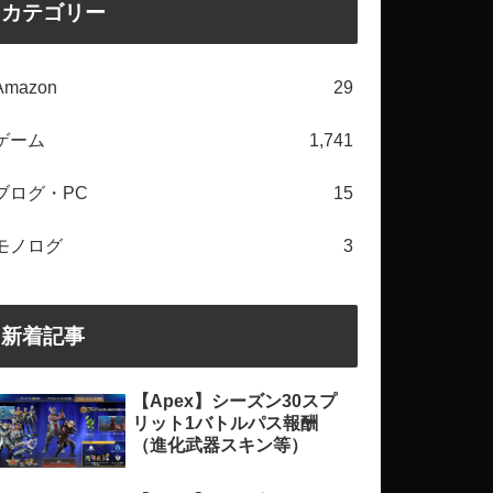
カテゴリー
Amazon
29
ゲーム
1,741
ブログ・PC
15
モノログ
3
新着記事
【Apex】シーズン30スプ
リット1バトルパス報酬
（進化武器スキン等）