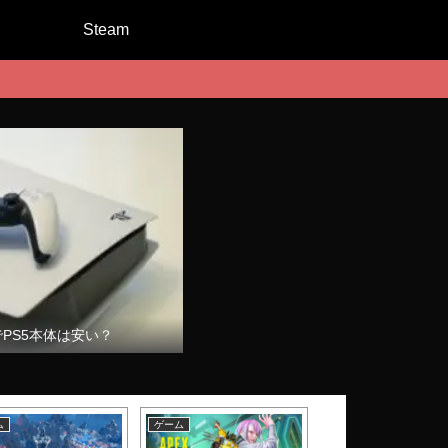
Steam
でPS5本体は安い？
ム
ゲーム
ゲーム