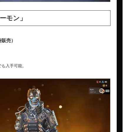
ーモン」
時販売）
でも入手可能。