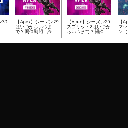
30
【Apex】シーズン29
【Apex】シーズン29
【A
ま
はいつからいつま
スプリット2はいつか
マッ
開催
で？開催期間、終了
らいつまで？開催期
ン（
日時
間
カジ