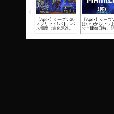
UST】裸体のモ
【Apex】シーズン30
【Apex】シーズン
ク設定方法（PC
スプリット1バトルパ
はいつからいつ
ゲーム）
ス報酬（進化武器ス
で？開始日時、
キン等）
期間