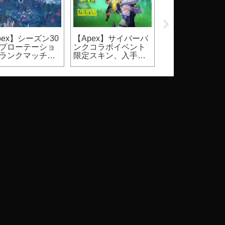
pex】シーズン30
【Apex】サイバーパ
【2026】
プローテーショ
ンクコラボイベント
Steam『DbD』
ランクマッチ、
限定スキン、入手方
ールはいつ？価
ュアルマッチ）
法
割引率等（Dead 
Daylight）