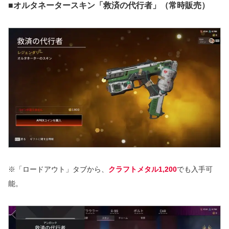
■オルタネータースキン「救済の代行者」
（常時販売）
※「ロードアウト
」タブから、
クラフトメタル1,200
でも入手可
能。