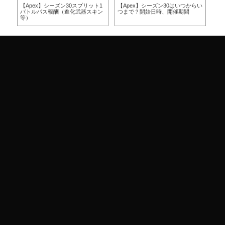
方
【Apex】シーズン30スプリット1
【Apex】シーズン30はいつからい
【A
バトルパス報酬（進化武器スキン
つまで？開始日時、開催期間
つ
等）