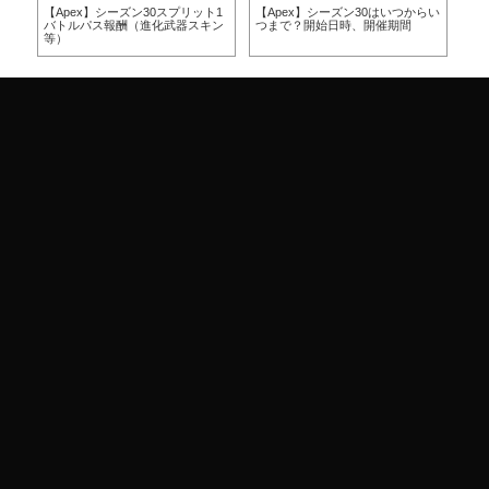
方
【Apex】シーズン30スプリット1
【Apex】シーズン30はいつからい
【A
バトルパス報酬（進化武器スキン
つまで？開始日時、開催期間
つ
等）