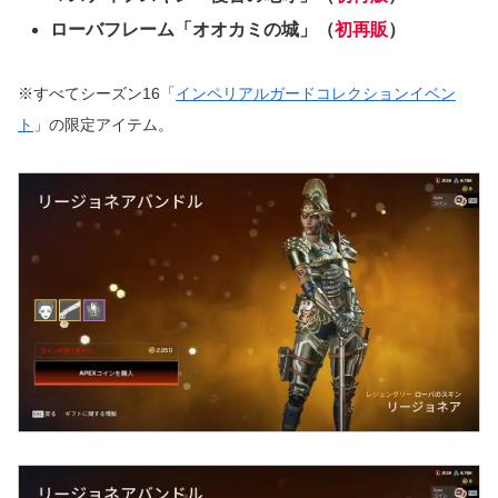
ローバフレーム「オオカミの城」（
初再販
）
※すべてシーズン16「
インペリアルガードコレクションイベン
ト
」の限定アイテム。