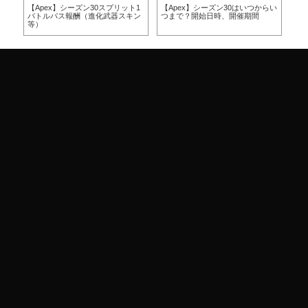
方
【Apex】シーズン30スプリット1
【Apex】シーズン30はいつからい
【A
バトルパス報酬（進化武器スキン
つまで？開始日時、開催期間
つ
等）