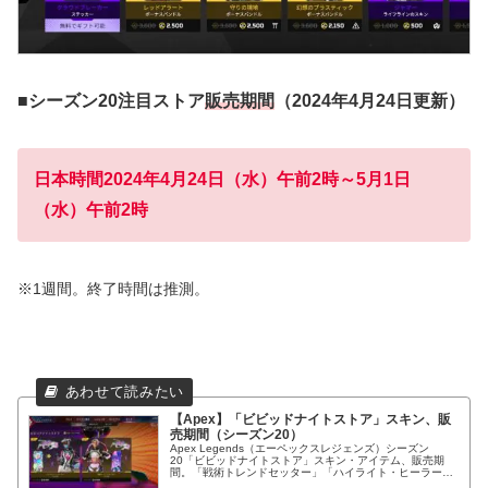
■シーズン20注目ストア
販売期間
（2024年4月24日更新）
日本時間2024年4月24日（水）午前2時～5月1日
（水）午前2時
※1週間。終了時間は推測。
【Apex】「ビビッドナイトストア」スキン、販
売期間（シーズン20）
Apex Legends（エーペックスレジェンズ）シーズン
20「ビビッドナイトストア」スキン・アイテム、販売期
間。「戦術トレンドセッター」「ハイライト・ヒーラー」
（「イタズラ衛生兵」の色違い）初登場！