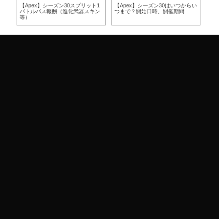
方
【Apex】シーズン30スプリット1
【Apex】シーズン30はいつからい
【A
バトルパス報酬（進化武器スキン
つまで？開始日時、開催期間
つ
等）